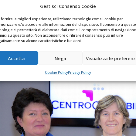
Gestisci Consenso Cookie
trocontabile, dalla nostra esperienza la massima profession
 fornire le migliori esperienze, utilizziamo tecnologie come i cookie per
di Centrocontabile abbiamo l’onore di servire numerose impre
orizzare e/o accedere alle informazioni del dispositivo. Il consenso a queste
nologie ci permetterà di elaborare dati come il comportamento di navigazione
noscono ogni giorno la qualità del nostro lavoro.
unici su questo sito. Non acconsentire o ritirare il consenso può influire
amo inoltre il grande privilegio di essere fra le realtà sele
ativamente su alcune caratteristiche e funzioni.
onale formato da professionisti eccellenti nelle loro disclip
roblematiche elevate e particolari.
Accetta
Nega
Visualizza le preferen
Cookie Policy
Privacy Policy