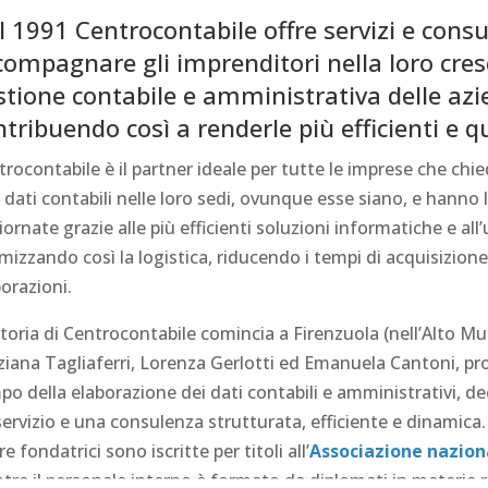
l 1991 Centrocontabile offre servizi e consu
compagnare gli imprenditori nella loro cresc
stione contabile e amministrativa delle azie
ntribuendo così a renderle più efficienti e q
rocontabile è il partner ideale per tutte le imprese che chie
 dati contabili nelle loro sedi, ovunque esse siano, e hann
ornate grazie alle più efficienti soluzioni informatiche e all
imizzando così la logistica, riducendo i tempi di acquisizi
orazioni.
toria di Centrocontabile comincia a Firenzuola (nell’Alto Mu
ziana Tagliaferri, Lorenza Gerlotti ed Emanuela Cantoni, pro
o della elaborazione dei dati contabili e amministrativi, deci
ervizio e una consulenza strutturata, efficiente e dinamica.
re fondatrici sono iscritte per titoli all’
Associazione naziona
re il personale interno è formato da diplomati in materie ra