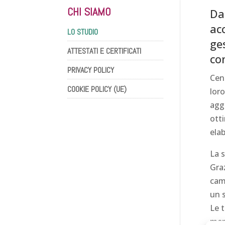
CHI SIAMO
Da
ac
LO STUDIO
ge
ATTESTATI E CERTIFICATI
co
PRIVACY POLICY
Cent
COOKIE POLICY (UE)
loro
aggi
ott
elab
La s
Gra
camp
un s
Le t
ment