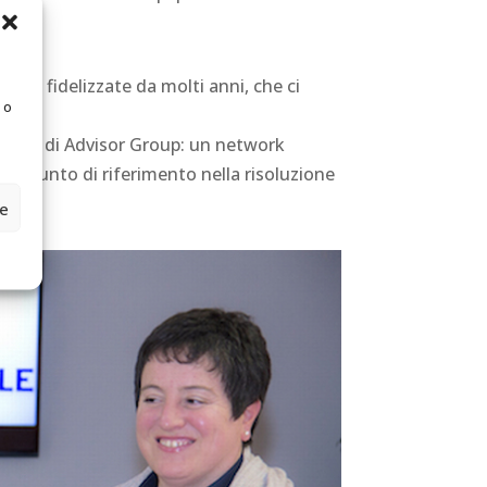
alità
se, fidelizzate da molti anni, che ci
 o
zionate di Advisor Group: un network
ine, punto di riferimento nella risoluzione
ze