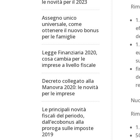
le novità per il 2023
Rimo
Assegno unico
1
universale, come
e
ottenere il nuovo bonus
d
per le famiglie
1
Legge Finanziaria 2020,
e
cosa cambia per le
s
imprese a livello fiscale
f
d
Decreto collegato alla
r
Manovra 2020: le novità
per le imprese
Nuo
Le principali novità
Rimo
fiscali del periodo,
dall’ecobonus alla
1
proroga sulle imposte
2019
5