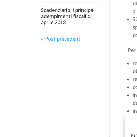
d
Scadenziario, i principali
a
adempimenti fiscali di
5
aprile 2018
s
c
« Post precedenti
Per 
r
o
r
c
i
d
i
c
c
re
Per