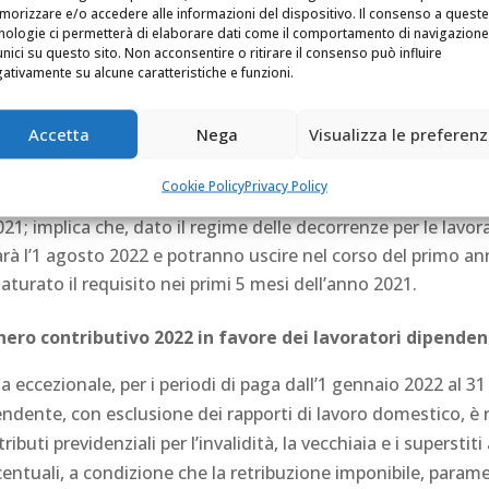
orizzare e/o accedere alle informazioni del dispositivo. Il consenso a queste
nologie ci permetterà di elaborare dati come il comportamento di navigazione
ione donna
unici su questo sito. Non acconsentire o ritirare il consenso può influire
ativamente su alcune caratteristiche e funzioni.
isposizione prevede di estendere la possibilità di optare per 
rano i requisiti anagrafici e contributivi entro il 31 dicem
Accetta
Nega
Visualizza le preferen
omica. Si consideri inoltre che la norma:
Cookie Policy
Privacy Policy
onsente l’accesso al regime sperimentale per le lavoratrici c
021; implica che, dato il regime delle decorrenze per le lavo
arà l’1 agosto 2022 e potranno uscire nel corso del primo a
aturato il requisito nei primi 5 mesi dell’anno 2021.
nero contributivo 2022 in favore dei lavoratori dipenden
ia eccezionale, per i periodi di paga dall’1 gennaio 2022 al 31
endente, con esclusione dei rapporti di lavoro domestico, è
ributi previdenziali per l’invalidità, la vecchiaia e i superstit
entuali, a condizione che la retribuzione imponibile, param