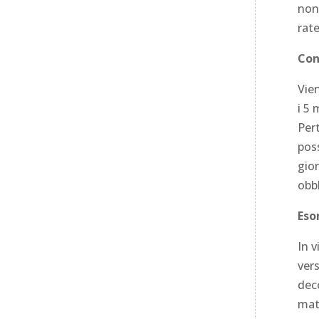
non
rate
Con
Vien
i 5 
Pert
pos
gior
obb
Eso
In v
vers
deco
mat