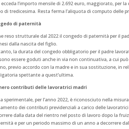
 ecceda l’importo mensile di 2.692 euro, maggiorato, per la
o di tredicesima. Resta ferma l’aliquota di computo delle p
gedo di paternità
e reso strutturale dal 2022 il congedo di paternità per il p
mesi dalla nascita del figlio.
anto, la durata del congedo obbligatorio per il padre lavora
sono essere goduti anche in via non continuativa, a cui può
no, previo accordo con la madre e in sua sostituzione, in re
ligatoria spettante a quest’ultima.
nero contributi delle lavoratrici madri
ia sperimentale, per l’anno 2022, è riconosciuto nella misur
amento dei contributi previdenziali a carico delle lavoratric
rrere dalla data del rientro nel posto di lavoro dopo la fru
ernità e per un periodo massimo di un anno a decorrere dall