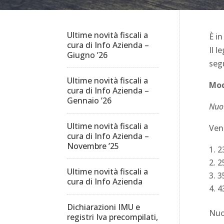
Ultime novità fiscali a
È in
cura di Info Azienda –
Il l
Giugno ’26
seg
Ultime novità fiscali a
Mod
cura di Info Azienda –
Gennaio ’26
Nuo
Ultime novità fiscali a
Ven
cura di Info Azienda –
Novembre ’25
2
2
Ultime novità fiscali a
3
cura di Info Azienda
4
Dichiarazioni IMU e
Nuo
registri Iva precompilati,