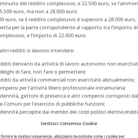
iminuito del reddito complessivo, e 22.500 euro, se l’ammon
 5.500 euro, ma non a 28.000 euro;
00 euro, se il reddito complessivo è superiore a 28.000 euro
petta per la parte corrispondente al rapporto tra l’importo d
omplessivo, e l’importo di 22.000 euro.
altri redditi si devono intendere:
edditi derivanti da attività di lavoro autonomo non esercita
bblighi di fare, non fare o permettere;
edditi da attività commerciali non esercitate abitualmente;
ompensi per l’attività libero professionale intramuraria;
ndennità, gettoni di presenza e altri compensi corrisposti dal
ai Comuni per l’esercizio di pubbliche funzioni;
ndennità percepite dai membri dei corpi politici elettivi;endi
ostituite a titolo oneroso, diverse da quelle aventi funzione p
Gestisci Consenso Cookie
omunque denominati, alla cui produzione non concorrono at
dditi delle imprese minori di cui all’articolo 66, Tuir.
 fornire le migliori esperienze, utilizziamo tecnologie come i cookie per