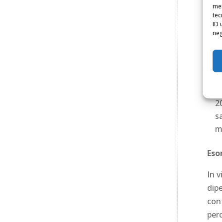
mem
tec
Opz
ID 
neg
La d
matu
econ
c
2
s
m
Eso
In v
dip
cont
perc