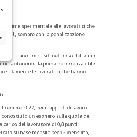
 o
il regime sperimentale alle lavoratrici che
bre 2021, sempre con la penalizzazione
ze
he maturano i requisiti nel corso dell’anno
ratrici autonome, la prima decorrenza utile
nno solamente le lavoratrici che hanno
ti
 dicembre 2022, per i rapporti di lavoro
 riconosciuto un esonero sulla quota dei
i a carico del lavoratore di 0,8 punti
etrata su base mensile per 13 mensilità,