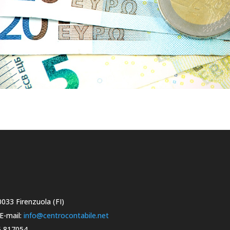
0033 Firenzuola (FI)
E-mail:
info@centrocontabile.net
55 817054