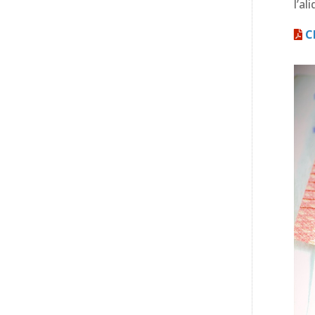
l’al
C