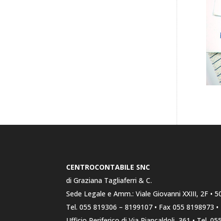
CENTROCONTABILE SNC
di Graziana Tagliaferri & C.
Sede Legale e Amm.: Viale Giovanni XXIII, 2F • 5
Tel. 055 819306 – 8199107 • Fax 055 8198973 • 
Ufficio Periferico di Via Piancaldoli, 361 • Tel. 0