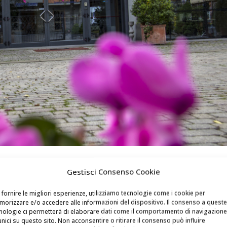
ra di Info Azienda – Novembre ’25
Gestisci Consenso Cookie
 fornire le migliori esperienze, utilizziamo tecnologie come i cookie per
orizzare e/o accedere alle informazioni del dispositivo. Il consenso a queste
nologie ci permetterà di elaborare dati come il comportamento di navigazione
unici su questo sito. Non acconsentire o ritirare il consenso può influire