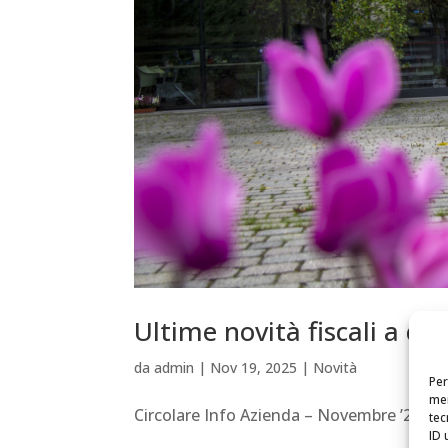
Ultime novità fiscali a cu
da
admin
|
Nov 19, 2025
|
Novità
Per
mem
Circolare Info Azienda – Novembre ’25
tec
ID 